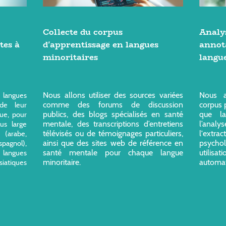
Collecte du corpus
Analys
tes à
d'apprentissage en langues
annot
minoritaires
langu
Nous allons utiliser des sources variées
Nous a
 langues
comme des forums de discussion
corpus 
de leur
publics, des blogs spécialisés en santé
que la
que, pour
mentale, des transcriptions d’entretiens
l’anal
lus large
télévisés ou de témoignages particuliers,
l'ext
 (arabe,
ainsi que des sites web de référence en
psychol
spagnol),
santé mentale pour chaque langue
utili
 langues
minoritaire.
automat
iatiques