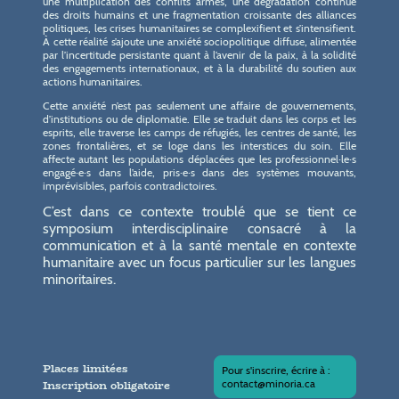
une multiplication des conflits armés, une dégradation continue
des droits humains et une fragmentation croissante des alliances
politiques, les crises humanitaires se complexifient et s’intensifient.
À cette réalité s’ajoute une anxiété sociopolitique diffuse, alimentée
par l’incertitude persistante quant à l’avenir de la paix, à la solidité
des engagements internationaux, et à la durabilité du soutien aux
actions humanitaires.
Cette anxiété n’est pas seulement une affaire de gouvernements,
d’institutions ou de diplomatie. Elle se traduit dans les corps et les
esprits, elle traverse les camps de réfugiés, les centres de santé, les
zones frontalières, et se loge dans les interstices du soin. Elle
affecte autant les populations déplacées que les professionnel·le·s
engagé·e·s dans l’aide, pris·e·s dans des systèmes mouvants,
imprévisibles, parfois contradictoires.
C’est dans ce contexte troublé que se tient ce
symposium interdisciplinaire consacré à la
communication et à la santé mentale en contexte
humanitaire avec un focus particulier sur les langues
minoritaires.
Places limitées
Pour s'inscrire, écrire à :
Inscription obligatoire
contact@minoria.ca